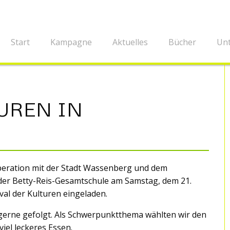
Start
Kampagne
Aktuelles
Bücher
Unt
TUREN IN
peration mit der Stadt Wassenberg und dem
 der Betty-Reis-Gesamtschule am Samstag, dem 21.
al der Kulturen eingeladen.
ir gerne gefolgt. Als Schwerpunktthema wählten wir den
iel leckeres Essen.