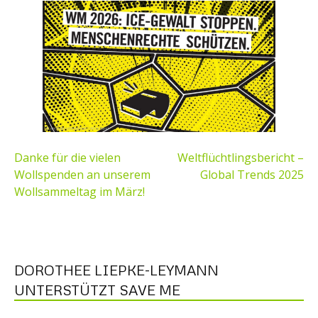
BEITRAGSNAVIGATION
Danke für die vielen
Weltflüchtlingsbericht –
Wollspenden an unserem
Global Trends 2025
Wollsammeltag im März!
DOROTHEE LIEPKE-LEYMANN
UNTERSTÜTZT SAVE ME