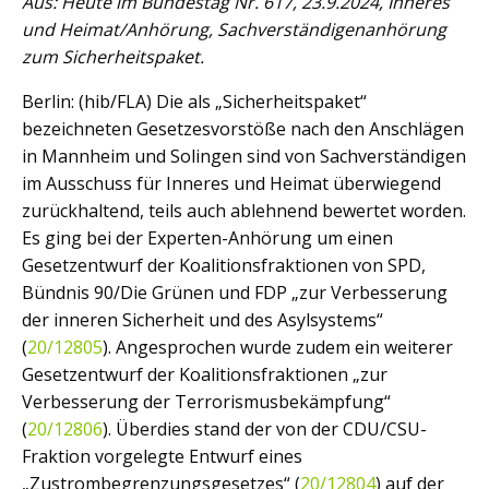
Aus: Heute im Bundestag Nr. 617, 23.9.2024, Inneres
und Heimat/Anhörung, Sachverständigenanhörung
zum Sicherheitspaket.
Berlin: (hib/FLA) Die als „Sicherheitspaket“
bezeichneten Gesetzesvorstöße nach den Anschlägen
in Mannheim und Solingen sind von Sachverständigen
im Ausschuss für Inneres und Heimat überwiegend
zurückhaltend, teils auch ablehnend bewertet worden.
Es ging bei der Experten-Anhörung um einen
Gesetzentwurf der Koalitionsfraktionen von SPD,
Bündnis 90/Die Grünen und FDP „zur Verbesserung
der inneren Sicherheit und des Asylsystems“
(
20/12805
). Angesprochen wurde zudem ein weiterer
Gesetzentwurf der Koalitionsfraktionen „zur
Verbesserung der Terrorismusbekämpfung“
(
20/12806
). Überdies stand der von der CDU/CSU-
Fraktion vorgelegte Entwurf eines
„Zustrombegrenzungsgesetzes“ (
20/12804
) auf der