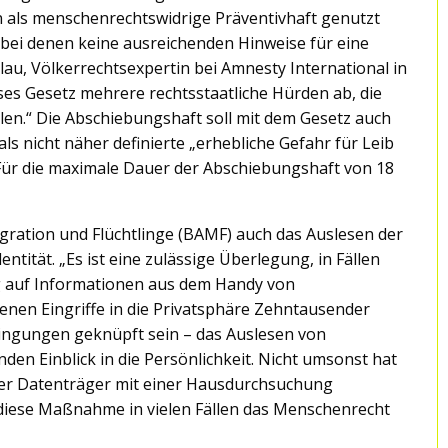
n als menschenrechtswidrige Präventivhaft genutzt
ei denen keine ausreichenden Hinweise für eine
lau, Völkerrechtsexpertin bei Amnesty International in
es Gesetz mehrere rechtsstaatliche Hürden ab, die
len.“ Die Abschiebungshaft soll mit dem Gesetz auch
als nicht näher definierte „erhebliche Gefahr für Leib
ür die maximale Dauer der Abschiebungshaft von 18
ration und Flüchtlinge (BAMF) auch das Auslesen der
ntität. „Es ist eine zulässige Überlegung, in Fällen
g auf Informationen aus dem Handy von
nen Eingriffe in die Privatsphäre Zehntausender
ngungen geknüpft sein – das Auslesen von
en Einblick in die Persönlichkeit. Nicht umsonst hat
ter Datenträger mit einer Hausdurchsuchung
s diese Maßnahme in vielen Fällen das Menschenrecht