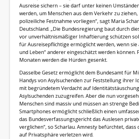
Ausreise sichern – sie darf unter keinen Umstände
werden, um Menschen aus dem Verkehr zu ziehen, b
polizeiliche Festnahme vorliegen“, sagt Maria Schar
Deutschland. „Die Bundesregierung baut durch dies
vor unverhältnismäßiger Inhaftierung schützen sol
für Ausreisepflichtige ermöglicht werden, wenn sie 
und Leben“ anderer eingeschätzt werden können. F
Monaten werden die Hürden gesenkt.
Dasselbe Gesetz ermöglicht dem Bundesamt für Mig
Handys von Asylsuchenden zur Feststellung ihrer Ide
mit begründetem Verdacht auf Identitätstäuschun
Asylsuchenden zuzugreifen. Aber die nun vorgesehe
Menschen sind massiv und müssen an strenge Bedi
Smartphones ermöglicht schließlich einen umfassend
das Bundesverfassungsgericht das Auslesen priva
verglichen“, so Scharlau. Amnesty befürchtet, das
auf Privatsphäre verletzen wird.