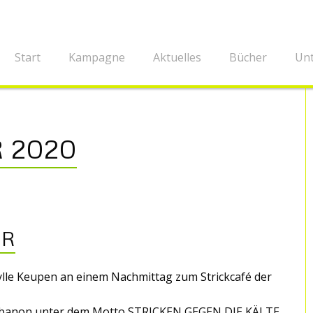
Start
Kampagne
Aktuelles
Bücher
Unt
 2020
ER
lle Keupen an einem Nachmittag zum Strickcafé der
m Libanon unter dem Motto STRICKEN GEGEN DIE KÄLTE.