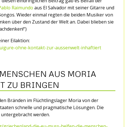
diesen eindringlichen Beitrag gab es Beifall der
Pablo Raimundo
aus El Salvador mit seiner Gitarre und
 Bongos. Wieder einmal regten die beiden Musiker von
ken über den Zustand der Welt an. Dabei blieben sie
achdenken!“)
ner Eilaktion:
uigure-ohne-kontakt-zur-aussenwelt-inhaftiert
E MENSCHEN AUS MORIA
T ZU BRINGEN
den Bränden im Flüchtlingslager Moria von der
taaten schnelle und pragmatische Lösungen. Die
untergebracht werden.
ng/griechenland-die-eu-muss-helfen-die-menschen-