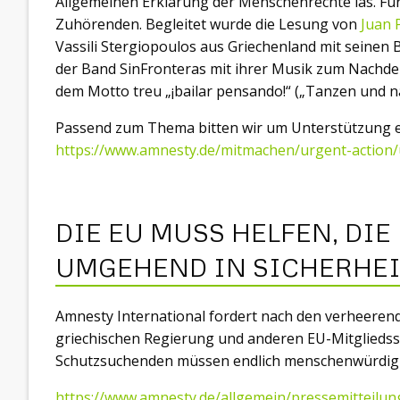
Allgemeinen Erklärung der Menschenrechte las. Für 
Zuhörenden. Begleitet wurde die Lesung von
Juan 
Vassili Stergiopoulos aus Griechenland mit seinen
der Band SinFronteras mit ihrer Musik zum Nachden
dem Motto treu „¡bailar pensando!“ („Tanzen und n
Passend zum Thema bitten wir um Unterstützung ei
https://www.amnesty.de/mitmachen/urgent-action/
DIE EU MUSS HELFEN, DI
UMGEHEND IN SICHERHEI
Amnesty International fordert nach den verheeren
griechischen Regierung und anderen EU-Mitgliedss
Schutzsuchenden müssen endlich menschenwürdig 
https://www.amnesty.de/allgemein/pressemitteilu