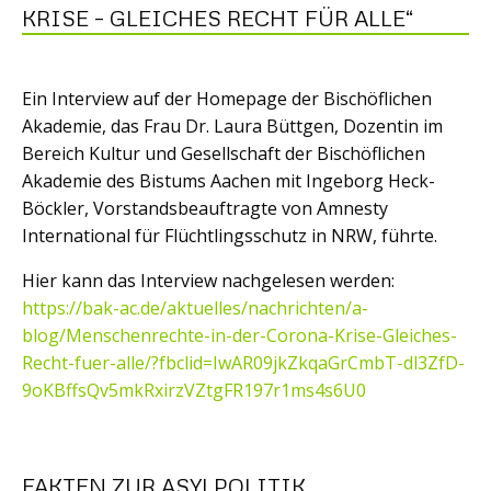
KRISE – GLEICHES RECHT FÜR ALLE“
Ein Interview auf der Homepage der Bischöflichen
Akademie, das Frau Dr. Laura Büttgen, Dozentin im
Bereich Kultur und Gesellschaft der Bischöflichen
Akademie des Bistums Aachen mit Ingeborg Heck-
Böckler, Vorstandsbeauftragte von Amnesty
International für Flüchtlingsschutz in NRW, führte.
Hier kann das Interview nachgelesen werden:
https://bak-ac.de/aktuelles/nachrichten/a-
blog/Menschenrechte-in-der-Corona-Krise-Gleiches-
Recht-fuer-alle/?fbclid=IwAR09jkZkqaGrCmbT-dl3ZfD-
9oKBffsQv5mkRxirzVZtgFR197r1ms4s6U0
FAKTEN ZUR ASYLPOLITIK