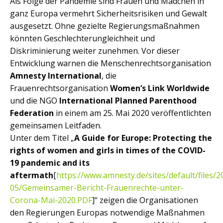
Als Folge der Pandemie sind Frauen und Mädchen in
ganz Europa vermehrt Sicherheitsrisiken und Gewalt
ausgesetzt. Ohne gezielte Regierungsmaßnahmen
könnten Geschlechterungleichheit und
Diskriminierung weiter zunehmen. Vor dieser
Entwicklung warnen die Menschenrechtsorganisation
Amnesty International
, die
Frauenrechtsorganisation
Women‘s Link Worldwide
und die NGO
International Planned Parenthood
Federation
in einem am 25. Mai 2020 veröffentlichten
gemeinsamen Leitfaden.
Unter dem Titel „
A Guide for Europe: Protecting the
rights of women and girls in times of the COVID-
19 pandemic and its
aftermath
[
https://www.amnesty.de/sites/default/files/2
05/Gemeinsamer-Bericht-Frauenrechte-unter-
Corona-Mai-2020.PDF
]“ zeigen die Organisationen
den Regierungen Europas notwendige Maßnahmen